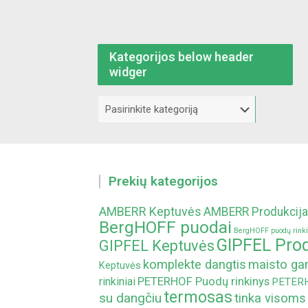
Kategorijos below header
widger
Kategorijos
below
header
widger
Prekių kategorijos
AMBERR Keptuvės
AMBERR Produkcija
BergHOFF puodai
BergHOFF puodų rinki
GIPFEL Prod
GIPFEL Keptuvės
komplekte dangtis
maisto g
Keptuvės
PETERHOF Puodų rinkinys
rinkiniai
PETERHO
termosas
su dangčiu
tinka visoms