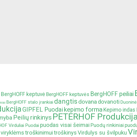
BergHOFF peiliai
BergHOFF keptuvė
BergHOFF keptuvės
dangtis
dovana
dovanoti
BergHOFF stalo įrankiai
Duoninė
niai
ukcija
kepimo forma
GIPFEL Puodai
Kepimo indas
PETERHOF Produkcij
Peilių rinkinys
amyba
puodas visai šeimai
Puodų rinkiniai
puodų
F Virduliai
Puodai
Vi
troškinimui
 viryklėms
troškinys
Virdulys su švilpuku