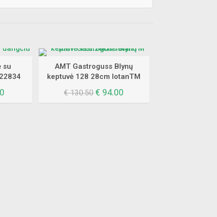
 su
AMT Gastroguss Blynų
22834
keptuvė 128 28cm lotanTM
al
Current
Original
Current
0
€
94.00
€
130.50
price
price
price
is:
was:
is:
0.
€ 40.60.
€ 130.50.
€ 94.00.