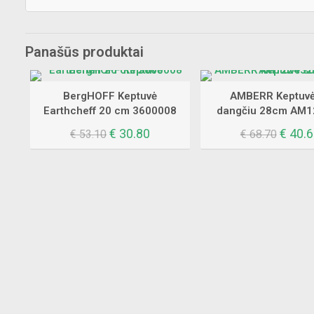
8512-
MBG
Panašūs produktai
BergHOFF Keptuvė
AMBERR Keptuvė
Earthcheff 20 cm 3600008
dangčiu 28cm AM1
Original
Current
Origin
€
30.80
€
40.6
€
53.10
€
68.70
price
price
price
was:
is:
was:
€ 53.10.
€ 30.80.
€ 68.7