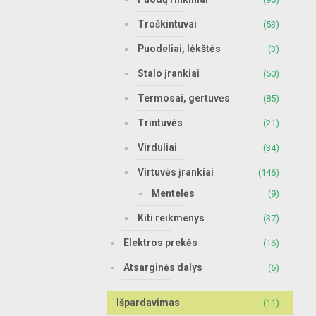
Troškintuvai
(53)
Puodeliai, lėkštės
(3)
Stalo įrankiai
(50)
Termosai, gertuvės
(85)
Trintuvės
(21)
Virduliai
(34)
Virtuvės įrankiai
(146)
Mentelės
(9)
Kiti reikmenys
(37)
Elektros prekės
(16)
Atsarginės dalys
(6)
Išpardavimas
(11)