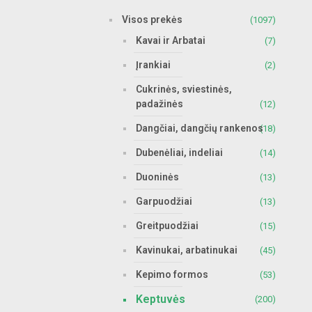
Visos prekės
(1097)
Kavai ir Arbatai
(7)
Įrankiai
(2)
Cukrinės, sviestinės,
padažinės
(12)
Dangčiai, dangčių rankenos
(18)
Dubenėliai, indeliai
(14)
Duoninės
(13)
Garpuodžiai
(13)
Greitpuodžiai
(15)
Kavinukai, arbatinukai
(45)
Kepimo formos
(53)
Keptuvės
(200)