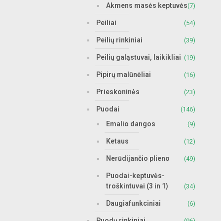
Akmens masės keptuvės
(7)
Peiliai
(54)
Peilių rinkiniai
(39)
Peilių galąstuvai, laikikliai
(19)
Pipirų malūnėliai
(16)
Prieskoninės
(23)
Puodai
(146)
Emalio dangos
(9)
Ketaus
(12)
Nerūdijančio plieno
(49)
Puodai-keptuvės-
troškintuvai (3 in 1)
(34)
Daugiafunkciniai
(6)
Puodų rinkiniai
(96)