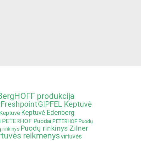
BergHOFF produkcija
Freshpoint
GIPFEL Keptuvė
Keptuvė Edenberg
Keptuvė
a
PETERHOF Puodai
PETERHOF Puodų
Puodų rinkinys Zilner
 rinkinys
rtuvės reikmenys
virtuvės