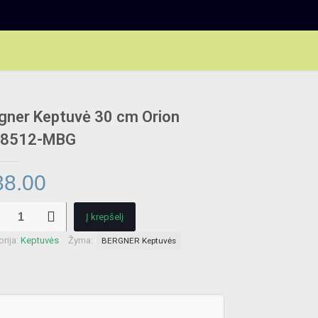
gner Keptuvė 30 cm Orion
-8512-MBG
8.00
kto
Į krepšelį
er
rija:
Keptuvės
Žyma:
BERGNER Keptuvės
vė