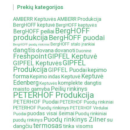
Prekių kategorijos
AMBERR Keptuvės
AMBERR Produkcija
BergHOFF keptuvė
BergHOFF keptuvės
BergHOFF
BergHOFF peiliai
produkcija
BergHOFF puodai
BergHOFF stalo įrankiai
BergHOFF puodų rinkiniai
dangtis
dovana
dovanoti
Duoninė
Freshpoint
GIPFEL Keptuvė
GIPFEL
GIPFEL Keptuvės
Produkcija
kepimo
GIPFEL Puodai
Keptuvė
forma
Keptuvė
Kepimo indas
Edenberg
komplekte dangtis
Keptuvės
Peilių rinkinys
maisto gamyba
PETERHOF Produkcija
PETERHOF Puodai
PETERHOF Puodų rinkiniai
PETERHOF Puodų rinkinys
PETERHOF Virduliai
puodas visai šeimai
Puodų rinkiniai
Puodai
Puodų rinkinys Zilner
su
puodų rinkinys
termosas
dangčiu
tinka visoms