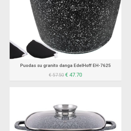
Puodas su granito danga EdelHoff EH-7625
Original
Current
€
47.70
€
57.50
price
price
was:
is:
€ 57.50.
€ 47.70.