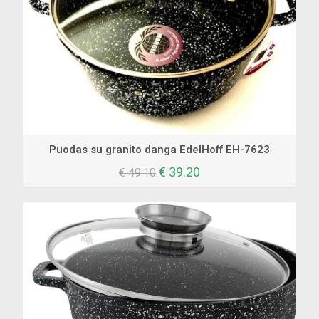
Puodas su granito danga EdelHoff EH-7623
Original
Current
€
39.20
€
49.10
price
price
was:
is:
€ 49.10.
€ 39.20.