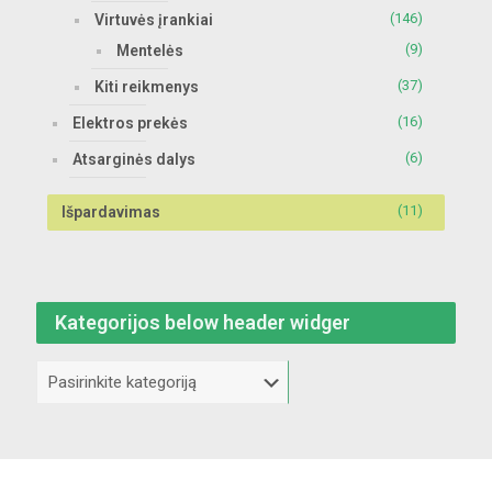
(146)
Virtuvės įrankiai
(9)
Mentelės
(37)
Kiti reikmenys
(16)
Elektros prekės
(6)
Atsarginės dalys
(11)
Išpardavimas
Kategorijos below header widger
Kategorijos
below
header
widger