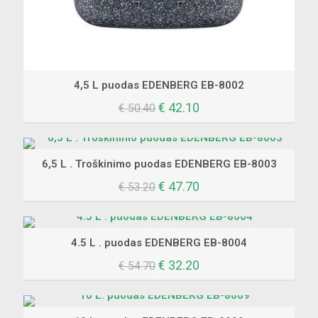
4,5 L puodas EDENBERG EB-8002
Original
Current
€
42.10
€
50.40
price
price
was:
is:
€ 50.40.
€ 42.10.
6,5 L . Troškinimo puodas EDENBERG EB-8003
Original
Current
€
47.70
€
53.20
price
price
was:
is:
€ 53.20.
€ 47.70.
4.5 L . puodas EDENBERG EB-8004
Original
Current
€
32.20
€
54.70
price
price
was:
is:
€ 54.70.
€ 32.20.