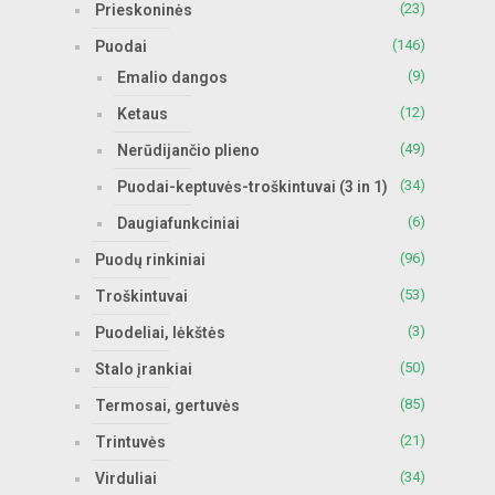
(23)
Prieskoninės
(146)
Puodai
(9)
Emalio dangos
(12)
Ketaus
(49)
Nerūdijančio plieno
(34)
Puodai-keptuvės-troškintuvai (3 in 1)
(6)
Daugiafunkciniai
(96)
Puodų rinkiniai
(53)
Troškintuvai
(3)
Puodeliai, lėkštės
(50)
Stalo įrankiai
(85)
Termosai, gertuvės
(21)
Trintuvės
(34)
Virduliai