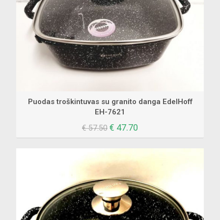
Puodas troškintuvas su granito danga EdelHoff
EH-7621
Original
Current
€
47.70
€
57.50
price
price
was:
is:
€ 57.50.
€ 47.70.