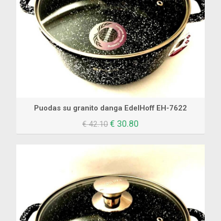
Puodas su granito danga EdelHoff EH-7622
Original
Current
€
30.80
€
42.10
price
price
was:
is:
€ 42.10.
€ 30.80.