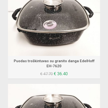
Puodas troškintuvas su granito danga EdelHoff
EH-7620
Original
Current
€
36.40
€
47.70
price
price
was:
is:
€ 47.70.
€ 36.40.