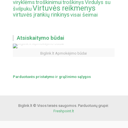
troškinimui
viryklėms
troškinys
Virdulys su
Virtuvės reikmenys
švilpuku
virtuvės įrankių rinkinys
visai šeimai
Atsiskaitymo būdai
Biglink.lt Apmokėjimo būdai
Parduotuvės pristatymo ir grąžinimo sąlygos
Biglink.lt © Visos teisės saugomos. Parduotuvių grupė:
Freshpoint.lt