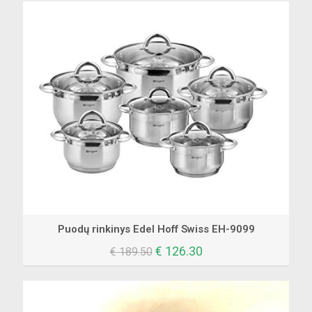
Puodų rinkinys Edel Hoff Swiss EH-9099
Original
Current
€
126.30
€
189.50
price
price
was:
is:
€ 189.50.
€ 126.30.