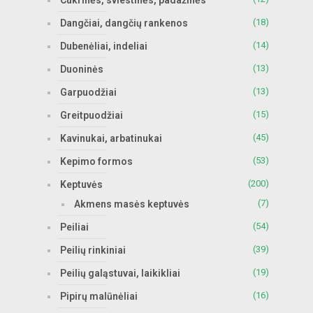
(18)
Dangčiai, dangčių rankenos
(14)
Dubenėliai, indeliai
(13)
Duoninės
(13)
Garpuodžiai
(15)
Greitpuodžiai
(45)
Kavinukai, arbatinukai
(53)
Kepimo formos
(200)
Keptuvės
(7)
Akmens masės keptuvės
(54)
Peiliai
(39)
Peilių rinkiniai
(19)
Peilių galąstuvai, laikikliai
(16)
Pipirų malūnėliai