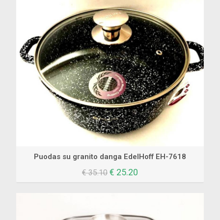
Puodas su granito danga EdelHoff EH-7618
Original
Current
€
25.20
€
35.10
price
price
was:
is:
€ 35.10.
€ 25.20.