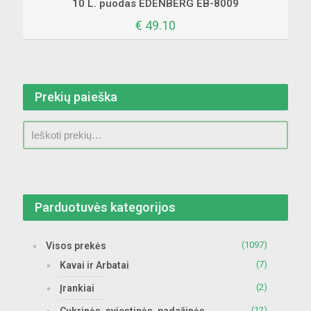
10 L. puodas EDENBERG EB-8009
€
49.10
Prekių paieška
Parduotuvės kategorijos
(1097)
Visos prekės
(7)
Kavai ir Arbatai
(2)
Įrankiai
(12)
Cukrinės, sviestinės, padažinės