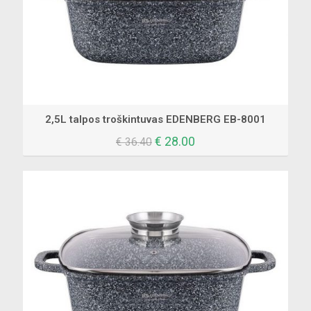
2,5L talpos troškintuvas EDENBERG EB-8001
Original
Current
€
28.00
€
36.40
price
price
was:
is:
€ 36.40.
€ 28.00.