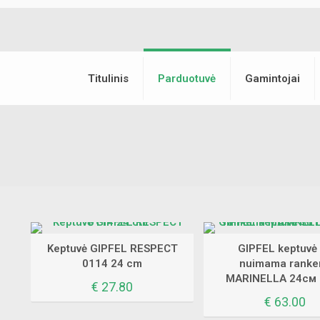
Titulinis
Parduotuvė
Gamintojai
Keptuvė GIPFEL RESPECT
GIPFEL keptuvė
0114 24 cm
nuimama ranke
MARINELLA 24см 
€
27.80
€
63.00