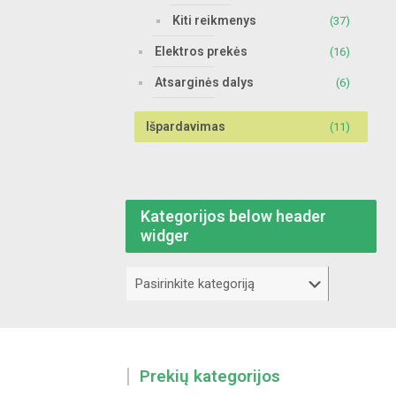
Kiti reikmenys
(37)
Elektros prekės
(16)
Atsarginės dalys
(6)
Išpardavimas
(11)
Kategorijos below header
widger
Kategorijos
below
header
widger
Prekių kategorijos