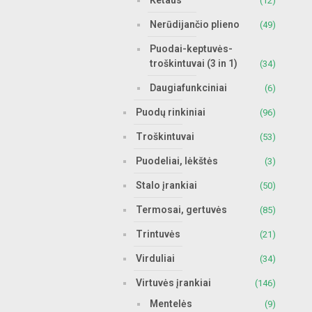
Ketaus
(12)
Nerūdijančio plieno
(49)
Puodai-keptuvės-
troškintuvai (3 in 1)
(34)
Daugiafunkciniai
(6)
Puodų rinkiniai
(96)
Troškintuvai
(53)
Puodeliai, lėkštės
(3)
Stalo įrankiai
(50)
Termosai, gertuvės
(85)
Trintuvės
(21)
Virduliai
(34)
Virtuvės įrankiai
(146)
Mentelės
(9)