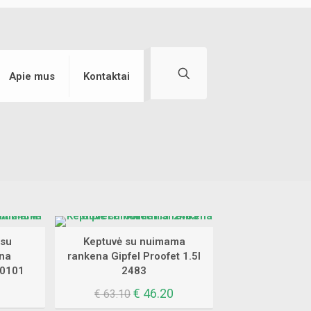
Apie mus
Kontaktai
 su
Keptuvė su nuimama
na
rankena Gipfel Proofet 1.5l
0101
2483
Original
Current
€
46.20
€
63.10
price
price