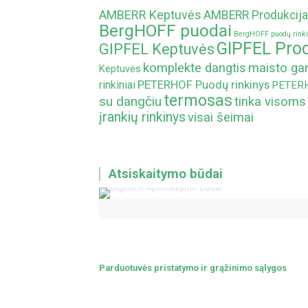
AMBERR Keptuvės
AMBERR Produkcija
BergHOFF puodai
BergHOFF puodų rinki
GIPFEL Prod
GIPFEL Keptuvės
komplekte dangtis
maisto g
Keptuvės
PETERHOF Puodų rinkinys
rinkiniai
PETERHO
termosas
su dangčiu
tinka visoms
įrankių rinkinys
visai šeimai
Atsiskaitymo būdai
Parduotuvės pristatymo ir grąžinimo sąlygos