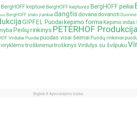
BergHOFF peiliai
BergHOFF keptuvė
BergHOFF keptuvės
dangtis
dovana
dovanoti
BergHOFF stalo įrankiai
Duoninė
niai
ukcija
kepimo forma
GIPFEL Puodai
Kepimo indas
PETERHOF Produkcij
Peilių rinkinys
amyba
puodas visai šeimai
Puodų rinkiniai
puodų
F Virduliai
Puodai
Vi
troškinimui
 viryklėms
troškinys
Virdulys su švilpuku
Biglink.lt Apmokėjimo būdai