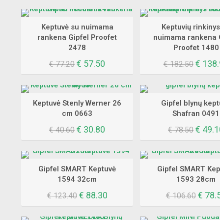
Keptuvė su nuimama
Keptuvių rinkiny
rankena Gipfel Proofet
nuimama rankena G
2478
Proofet 1480
Original
Current
Origin
€
57.50
€
138.
€
77.20
€
182.50
price
price
price
was:
is:
was:
€ 77.20.
€ 57.50.
€ 182.
Keptuvė Stenly Werner 26
Gipfel blynų kep
cm 0663
Shafran 0491
Original
Current
Origin
€
30.80
€
49.1
€
40.60
€
78.50
price
price
price
was:
is:
was:
€ 40.60.
€ 30.80.
€ 78.5
Gipfel SMART Keptuvė
Gipfel SMART Kep
1594 32cm
1593 28cm
Original
Current
Origin
€
88.30
€
78.
€
123.40
€
106.60
price
price
price
was:
is:
was: