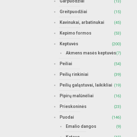
Garpuodžiai
(13)
Greitpuodžiai
(15)
Kavinukai, arbatinukai
(45)
Kepimo formos
(53)
Keptuvės
(200)
Akmens masės keptuvės
(7)
Peiliai
(54)
Peilių rinkiniai
(39)
Peilių galąstuvai, laikikliai
(19)
Pipirų malūnėliai
(16)
Prieskoninės
(23)
Puodai
(146)
Emalio dangos
(9)