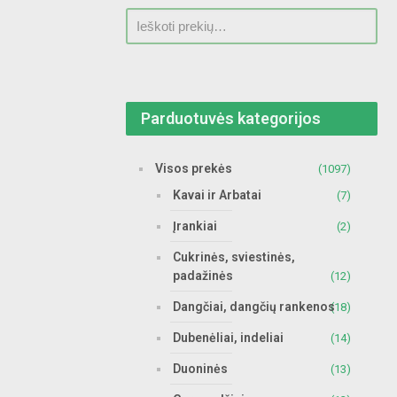
Parduotuvės kategorijos
Visos prekės
(1097)
Kavai ir Arbatai
(7)
Įrankiai
(2)
Cukrinės, sviestinės,
padažinės
(12)
Dangčiai, dangčių rankenos
(18)
Dubenėliai, indeliai
(14)
Duoninės
(13)