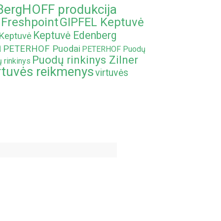
BergHOFF produkcija
Freshpoint
GIPFEL Keptuvė
Keptuvė Edenberg
Keptuvė
a
PETERHOF Puodai
PETERHOF Puodų
Puodų rinkinys Zilner
 rinkinys
rtuvės reikmenys
virtuvės