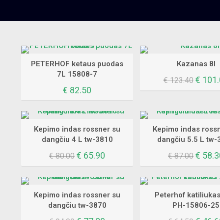
PETERHOF ketaus puodas
Kazanas 8l
7L 15808-7
Origin
€
101.
€
123.40
price
€
82.50
was:
€ 123.
Kepimo indas rossner su
Kepimo indas ross
dangčiu 4 L tw-3810
dangčiu 5.5 L tw
Original
Current
Origin
€
65.90
€
58.3
€
80.00
€
87.00
price
price
price
was:
is:
was:
€ 80.00.
€ 65.90.
€ 87.0
Kepimo indas rossner su
Peterhof katiliukas
dangčiu tw-3870
PH-15806-25