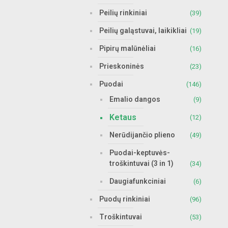
Peilių rinkiniai
(39)
Peilių galąstuvai, laikikliai
(19)
Pipirų malūnėliai
(16)
Prieskoninės
(23)
Puodai
(146)
Emalio dangos
(9)
Ketaus
(12)
Nerūdijančio plieno
(49)
Puodai-keptuvės-
troškintuvai (3 in 1)
(34)
Daugiafunkciniai
(6)
Puodų rinkiniai
(96)
Troškintuvai
(53)