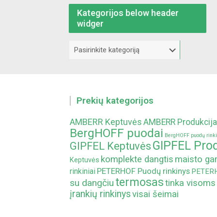
Kategorijos below header
widger
Kategorijos
below
header
widger
Prekių kategorijos
AMBERR Keptuvės
AMBERR Produkcija
BergHOFF puodai
BergHOFF puodų rinki
GIPFEL Prod
GIPFEL Keptuvės
komplekte dangtis
maisto g
Keptuvės
PETERHOF Puodų rinkinys
rinkiniai
PETERHO
termosas
su dangčiu
tinka visoms
įrankių rinkinys
visai šeimai