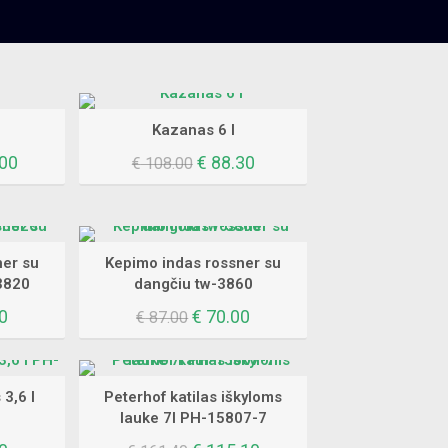
Kazanas 6 l
al
Current
Original
Current
00
€
88.30
€
108.00
price
price
price
is:
was:
is:
40.
€ 101.00.
€ 108.00.
€ 88.30.
ner su
Kepimo indas rossner su
-3820
dangčiu tw-3860
al
Current
Original
Current
0
€
70.00
€
87.00
price
price
price
is:
was:
is:
0.
€ 58.30.
€ 87.00.
€ 70.00.
 3,6 l
Peterhof katilas iškyloms
lauke 7l PH-15807-7