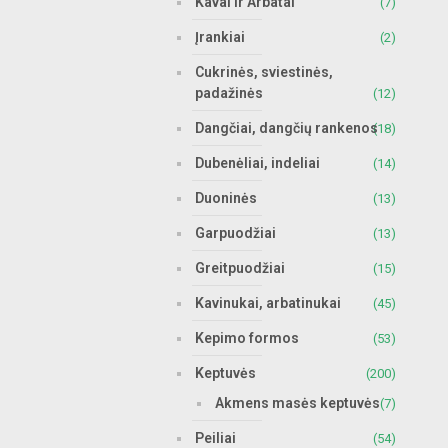
Kavai ir Arbatai
(7)
Įrankiai
(2)
Cukrinės, sviestinės,
padažinės
(12)
Dangčiai, dangčių rankenos
(18)
Dubenėliai, indeliai
(14)
Duoninės
(13)
Garpuodžiai
(13)
Greitpuodžiai
(15)
Kavinukai, arbatinukai
(45)
Kepimo formos
(53)
Keptuvės
(200)
Akmens masės keptuvės
(7)
Peiliai
(54)