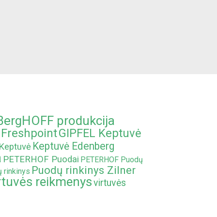
BergHOFF produkcija
Freshpoint
GIPFEL Keptuvė
Keptuvė Edenberg
Keptuvė
a
PETERHOF Puodai
PETERHOF Puodų
Puodų rinkinys Zilner
 rinkinys
rtuvės reikmenys
virtuvės