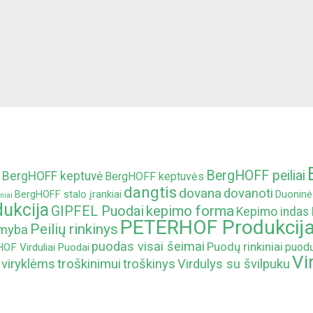
BergHOFF peiliai
BergHOFF keptuvė
BergHOFF keptuvės
dangtis
dovana
dovanoti
BergHOFF stalo įrankiai
Duoninė
niai
ukcija
kepimo forma
GIPFEL Puodai
Kepimo indas
PETERHOF Produkcij
Peilių rinkinys
amyba
puodas visai šeimai
Puodų rinkiniai
puodų
F Virduliai
Puodai
Vi
troškinimui
 viryklėms
troškinys
Virdulys su švilpuku