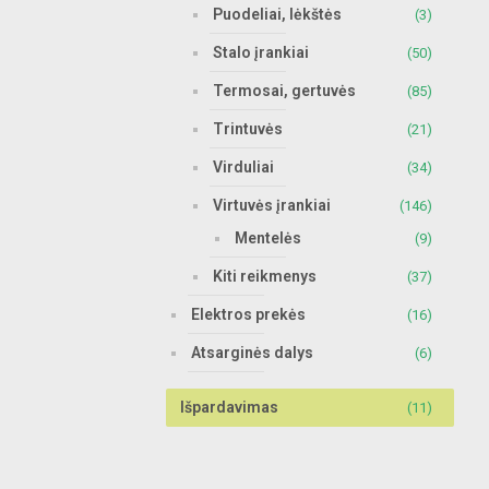
Puodeliai, lėkštės
(3)
Stalo įrankiai
(50)
Termosai, gertuvės
(85)
Trintuvės
(21)
Virduliai
(34)
Virtuvės įrankiai
(146)
Mentelės
(9)
Kiti reikmenys
(37)
Elektros prekės
(16)
Atsarginės dalys
(6)
Išpardavimas
(11)