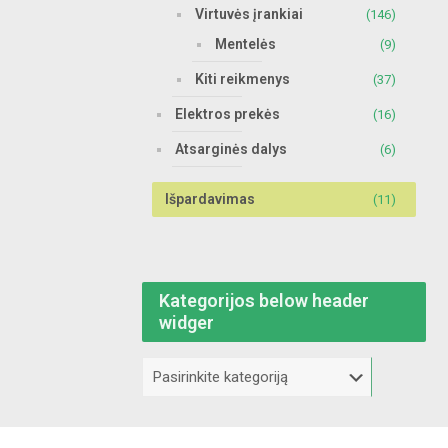
Virtuvės įrankiai
(146)
Mentelės
(9)
Kiti reikmenys
(37)
Elektros prekės
(16)
Atsarginės dalys
(6)
Išpardavimas
(11)
Kategorijos below header
widger
Kategorijos
below
header
widger