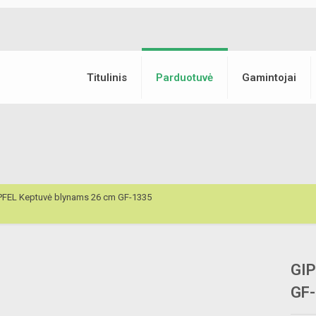
Titulinis
Parduotuvė
Gamintojai
PFEL Keptuvė blynams 26 cm GF-1335
GIP
GF