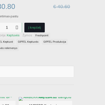
iginal
Current
0.80
€
40.60
ice
price
s:
is:
kto
40.60.
€ 30.80.
Į krepšelį
L
rija:
Keptuvės
Žymos:
Freshpoint
vė
EL Keptuvė
GIPFEL Keptuvės
GIPFEL Produkcija
ms
uvės reikmenys