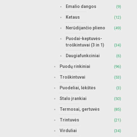
Emalio dangos
(9)
Ketaus
(12)
Nerūdijančio plieno
(49)
Puodai-keptuvės-
troškintuvai (3 in 1)
(34)
Daugiafunkciniai
(6)
Puodų rinkiniai
(96)
Troškintuvai
(53)
Puodeliai, lėkštės
(3)
Stalo įrankiai
(50)
Termosai, gertuvės
(85)
Trintuvės
(21)
Virduliai
(34)