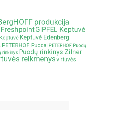
BergHOFF produkcija
Freshpoint
GIPFEL Keptuvė
Keptuvė Edenberg
Keptuvė
a
PETERHOF Puodai
PETERHOF Puodų
Puodų rinkinys Zilner
 rinkinys
rtuvės reikmenys
virtuvės