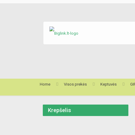
Home
Visos prekės
Keptuvės
GI
Krepšelis