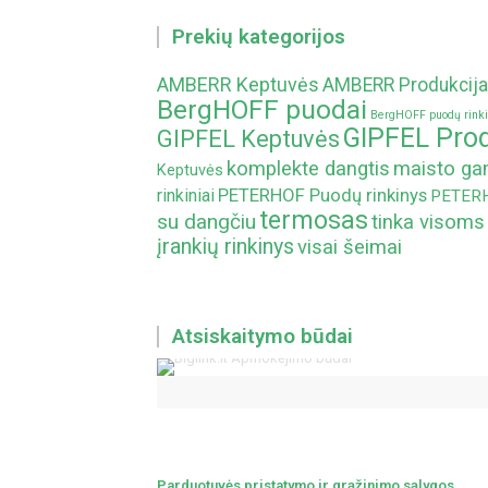
Prekių kategorijos
AMBERR Keptuvės
AMBERR Produkcija
BergHOFF puodai
BergHOFF puodų rinki
GIPFEL Prod
GIPFEL Keptuvės
komplekte dangtis
maisto g
Keptuvės
PETERHOF Puodų rinkinys
rinkiniai
PETERHO
termosas
su dangčiu
tinka visoms
įrankių rinkinys
visai šeimai
Atsiskaitymo būdai
Parduotuvės pristatymo ir grąžinimo sąlygos