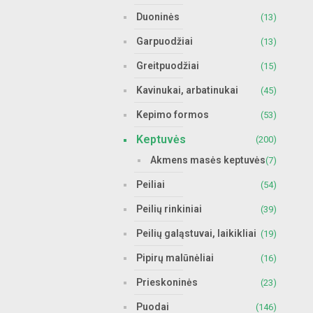
Duoninės
(13)
Garpuodžiai
(13)
Greitpuodžiai
(15)
Kavinukai, arbatinukai
(45)
Kepimo formos
(53)
Keptuvės
(200)
Akmens masės keptuvės
(7)
Peiliai
(54)
Peilių rinkiniai
(39)
Peilių galąstuvai, laikikliai
(19)
Pipirų malūnėliai
(16)
Prieskoninės
(23)
Puodai
(146)