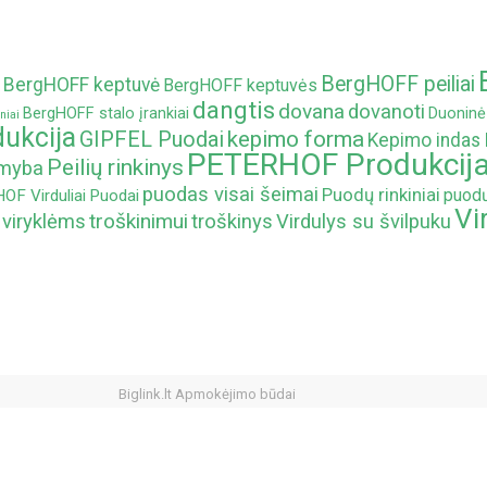
BergHOFF peiliai
BergHOFF keptuvė
BergHOFF keptuvės
dangtis
dovana
dovanoti
BergHOFF stalo įrankiai
Duoninė
niai
ukcija
kepimo forma
GIPFEL Puodai
Kepimo indas
PETERHOF Produkcij
Peilių rinkinys
amyba
puodas visai šeimai
Puodų rinkiniai
puodų
F Virduliai
Puodai
Vi
troškinimui
 viryklėms
troškinys
Virdulys su švilpuku
Biglink.lt Apmokėjimo būdai