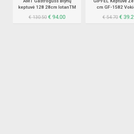
AMT Gastroguss Blynų
GIPFEL Keptuvė Ze
keptuvė 128 28cm lotanTM
cm GF-1582 Vokie
Original
Current
Origin
€
94.00
€
39.2
€
130.50
€
54.70
price
price
price
was:
is:
was:
€ 130.50.
€ 94.00.
€ 54.7