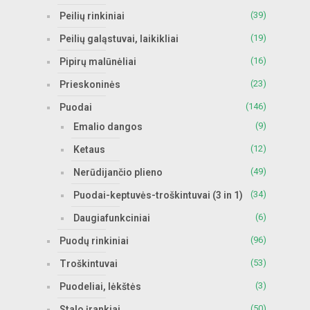
(39)
Peilių rinkiniai
(19)
Peilių galąstuvai, laikikliai
(16)
Pipirų malūnėliai
(23)
Prieskoninės
(146)
Puodai
(9)
Emalio dangos
(12)
Ketaus
(49)
Nerūdijančio plieno
(34)
Puodai-keptuvės-troškintuvai (3 in 1)
(6)
Daugiafunkciniai
(96)
Puodų rinkiniai
(53)
Troškintuvai
(3)
Puodeliai, lėkštės
(50)
Stalo įrankiai