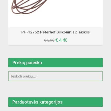
PH-12752 Peterhof Silikoninis plakiklis
Original
Current
€
4.40
€
5.90
price
price
was:
is:
€ 5.90.
€ 4.40.
Prekių paieška
Parduotuvės kategorijos