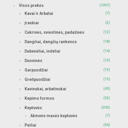
(1097)
Visos prekės
(7)
Kavai ir Arbatai
(2)
Įrankiai
(12)
Cukrinės, sviestinės, padažinės
(18)
Dangčiai, dangčių rankenos
(14)
Dubenėliai, indeliai
(13)
Duoninės
(13)
Garpuodžiai
(15)
Greitpuodžiai
(45)
Kavinukai, arbatinukai
(53)
Kepimo formos
(200)
Keptuvės
(7)
Akmens masės keptuvės
(54)
Peiliai