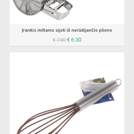
Įrankis miltams sijoti iš nerūdijančio plieno
Original
Current
€
6.30
€
7.60
price
price
was:
is:
€ 7.60.
€ 6.30.