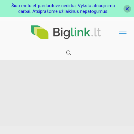
Šiuo metu el. parduotuvė nedirba. Vyksta atnaujinimo
darbai. Atsiprašome už laikinus nepatogumus.