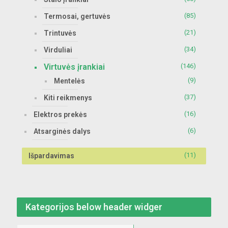
(85)
Termosai, gertuvės
(21)
Trintuvės
(34)
Virduliai
Virtuvės įrankiai
(146)
(9)
Mentelės
(37)
Kiti reikmenys
(16)
Elektros prekės
(6)
Atsarginės dalys
(11)
Išpardavimas
Kategorijos below header widger