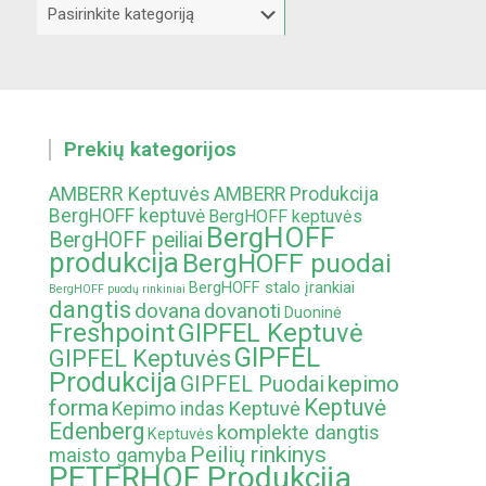
Kategorijos
below
header
widger
Prekių kategorijos
AMBERR Keptuvės
AMBERR Produkcija
BergHOFF keptuvė
BergHOFF keptuvės
BergHOFF
BergHOFF peiliai
produkcija
BergHOFF puodai
BergHOFF stalo įrankiai
BergHOFF puodų rinkiniai
dangtis
dovana
dovanoti
Duoninė
Freshpoint
GIPFEL Keptuvė
GIPFEL
GIPFEL Keptuvės
Produkcija
kepimo
GIPFEL Puodai
Keptuvė
forma
Keptuvė
Kepimo indas
Edenberg
komplekte dangtis
Keptuvės
Peilių rinkinys
maisto gamyba
PETERHOF Produkcija