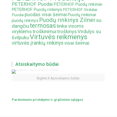
PETERHOF Puodai
PETERHOF Puodų rinkiniai
PETERHOF Puodų rinkinys
PETERHOF Virduliai
puodas visai šeimai
Puodų rinkiniai
Puodai
Puodų rinkinys Zilner
su
puodų rinkinys
termosas
dangčiu
tinka visoms
troškinimui
viryklėms
troškinys
Virdulys su
Virtuvės reikmenys
švilpuku
virtuvės įrankių rinkinys
visai šeimai
Atsiskaitymo būdai
Biglink.lt Apmokėjimo būdai
Parduotuvės pristatymo ir grąžinimo sąlygos