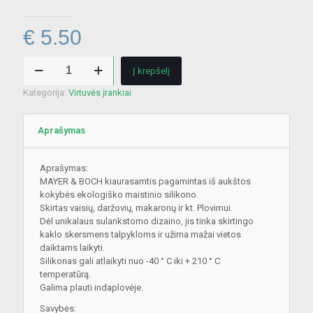
€
5.50
produkto
Į krepšelį
kiekis:
MAYER&BOCH
Kategorija:
Virtuvės įrankiai
sudedamas
silikoninis
kiaurasamtis
Aprašymas
29850
Aprašymas:
MAYER & BOCH kiaurasamtis pagamintas iš aukštos
kokybės ekologiško maistinio silikono.
Skirtas vaisių, daržovių, makaronų ir kt. Plovimui.
Dėl unikalaus sulankstomo dizaino, jis tinka skirtingo
kaklo skersmens talpykloms ir užima mažai vietos
daiktams laikyti.
Silikonas gali atlaikyti nuo -40 ° C iki + 210 ° C
temperatūrą.
Galima plauti indaplovėje.
Savybės: