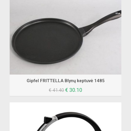
Gipfel FRITTELLA Blynų keptuvė 1485
Original
Current
€
30.10
€
41.40
price
price
was:
is:
€ 41.40.
€ 30.10.