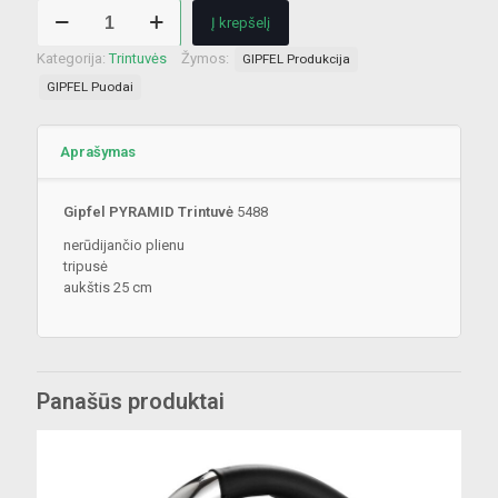
produkto
€ 18.00.
€ 13.30.
Į krepšelį
kiekis:
Gipfel
Kategorija:
Trintuvės
Žymos:
GIPFEL Produkcija
PYRAMID
GIPFEL Puodai
Trintuvė
5488
aukštis
Aprašymas
25
cm
Gipfel PYRAMID Trintuvė
5488
nerūdijančio plienu
tripusė
aukštis 25 cm
Panašūs produktai