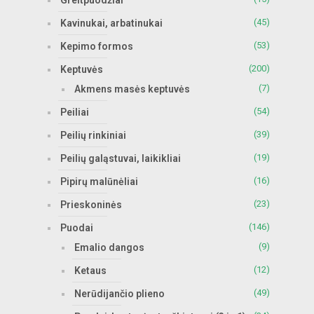
Greitpuodžiai
(45)
Kavinukai, arbatinukai
(53)
Kepimo formos
(200)
Keptuvės
(7)
Akmens masės keptuvės
(54)
Peiliai
(39)
Peilių rinkiniai
(19)
Peilių galąstuvai, laikikliai
(16)
Pipirų malūnėliai
(23)
Prieskoninės
(146)
Puodai
(9)
Emalio dangos
(12)
Ketaus
(49)
Nerūdijančio plieno