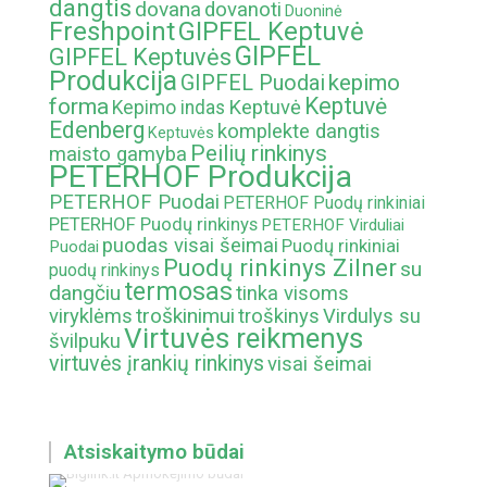
dangtis
dovana
dovanoti
Duoninė
Freshpoint
GIPFEL Keptuvė
GIPFEL
GIPFEL Keptuvės
Produkcija
kepimo
GIPFEL Puodai
Keptuvė
forma
Keptuvė
Kepimo indas
Edenberg
komplekte dangtis
Keptuvės
Peilių rinkinys
maisto gamyba
PETERHOF Produkcija
PETERHOF Puodai
PETERHOF Puodų rinkiniai
PETERHOF Puodų rinkinys
PETERHOF Virduliai
puodas visai šeimai
Puodų rinkiniai
Puodai
Puodų rinkinys Zilner
su
puodų rinkinys
termosas
dangčiu
tinka visoms
troškinimui
viryklėms
troškinys
Virdulys su
Virtuvės reikmenys
švilpuku
virtuvės įrankių rinkinys
visai šeimai
Atsiskaitymo būdai