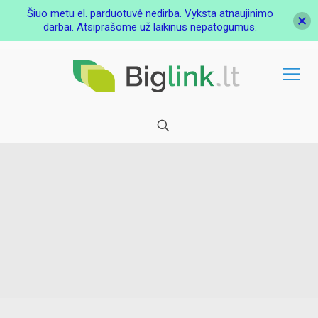
Šiuo metu el. parduotuvė nedirba. Vyksta atnaujinimo
darbai. Atsiprašome už laikinus nepatogumus.