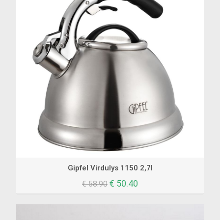
Gipfel Virdulys 1150 2,7l
Original
Current
€
50.40
€
58.90
price
price
was:
is:
€ 58.90.
€ 50.40.