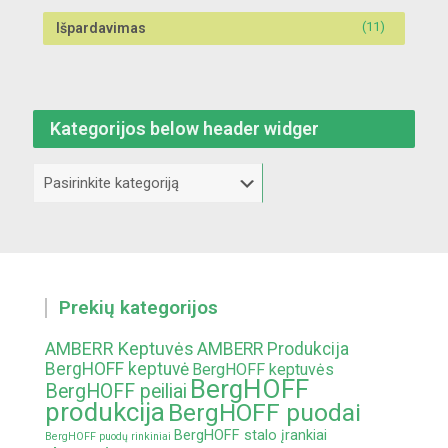
(11)
Išpardavimas
Kategorijos below header widger
Kategorijos
below
header
widger
Prekių kategorijos
AMBERR Keptuvės
AMBERR Produkcija
BergHOFF keptuvė
BergHOFF keptuvės
BergHOFF
BergHOFF peiliai
produkcija
BergHOFF puodai
BergHOFF stalo įrankiai
BergHOFF puodų rinkiniai