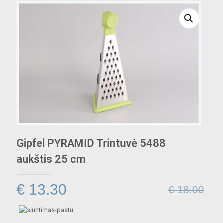
Gipfel PYRAMID Trintuvė 5488
aukštis 25 cm
Original
Current
€
13.30
€
18.00
price
price
was:
is: