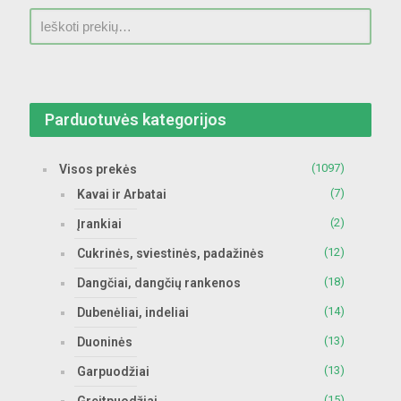
Parduotuvės kategorijos
(1097)
Visos prekės
(7)
Kavai ir Arbatai
(2)
Įrankiai
(12)
Cukrinės, sviestinės, padažinės
(18)
Dangčiai, dangčių rankenos
(14)
Dubenėliai, indeliai
(13)
Duoninės
(13)
Garpuodžiai
(15)