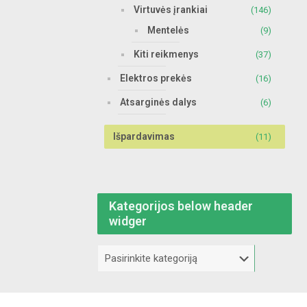
Virtuvės įrankiai
(146)
Mentelės
(9)
Kiti reikmenys
(37)
Elektros prekės
(16)
Atsarginės dalys
(6)
Išpardavimas
(11)
Kategorijos below header
widger
Kategorijos
below
header
widger