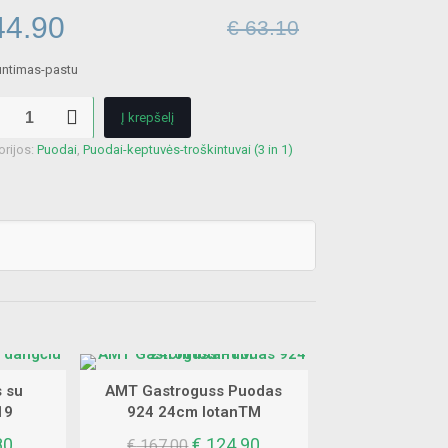
iginal
Current
4.90
€
63.10
ice
price
s:
is:
kto
63.10.
€ 44.90.
Į krepšelį
ann
orijos:
Puodai
,
Puodai-keptuvės-troškintuvai (3 in 1)
s
 su
AMT Gastroguss Puodas
19
924 24cm lotanTM
al
Current
Original
Current
80
€
124.90
€
167.00