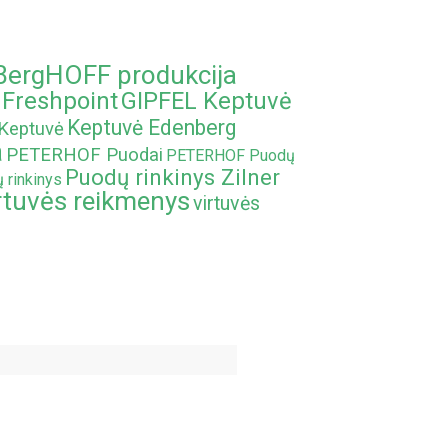
BergHOFF produkcija
Freshpoint
GIPFEL Keptuvė
Keptuvė Edenberg
Keptuvė
a
PETERHOF Puodai
PETERHOF Puodų
Puodų rinkinys Zilner
 rinkinys
rtuvės reikmenys
virtuvės