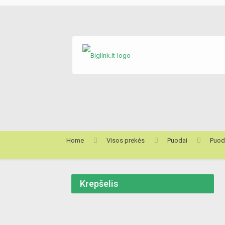
Home
Visos prekės
Puodai
Puoda
Krepšelis