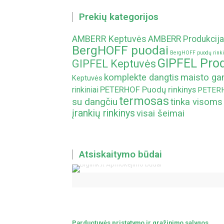
Prekių kategorijos
AMBERR Keptuvės
AMBERR Produkcija
BergHOFF puodai
BergHOFF puodų rinki
GIPFEL Prod
GIPFEL Keptuvės
komplekte dangtis
maisto g
Keptuvės
PETERHOF Puodų rinkinys
rinkiniai
PETERHO
termosas
su dangčiu
tinka visoms
įrankių rinkinys
visai šeimai
Atsiskaitymo būdai
Parduotuvės pristatymo ir grąžinimo sąlygos