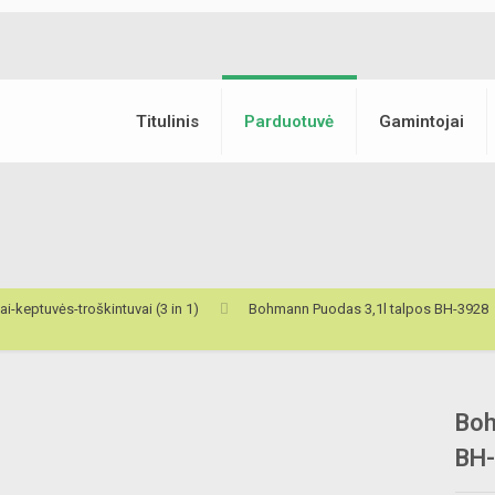
Titulinis
Parduotuvė
Gamintojai
i-keptuvės-troškintuvai (3 in 1)
Bohmann Puodas 3,1l talpos BH-3928
Boh
BH