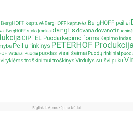
BergHOFF peiliai
BergHOFF keptuvė
BergHOFF keptuvės
dangtis
dovana
dovanoti
BergHOFF stalo įrankiai
Duoninė
niai
ukcija
kepimo forma
GIPFEL Puodai
Kepimo indas
PETERHOF Produkcij
Peilių rinkinys
amyba
puodas visai šeimai
Puodų rinkiniai
puodų
F Virduliai
Puodai
Vi
troškinimui
 viryklėms
troškinys
Virdulys su švilpuku
Biglink.lt Apmokėjimo būdai