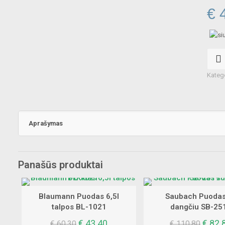
Or
€
4
pr
wa
produ
€ 
kiekis:
Bohm
Kateg
Puoda
3,1l
talpos
BH-
Aprašymas
3928
Panašūs produktai
Blaumann Puodas 6,5l
Saubach Puodas
talpos BL-1021
dangčiu SB-25
Original
Current
Origin
€
43.40
€
82.
€
60.30
€
110.80