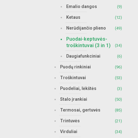
Emalio dangos
(9)
Ketaus
(12)
Nerūdijančio plieno
(49)
Puodai-keptuvės-
troškintuvai (3 in 1)
(34)
Daugiafunkciniai
(6)
Puodų rinkiniai
(96)
Troškintuvai
(53)
Puodeliai, lėkštės
(3)
Stalo įrankiai
(50)
Termosai, gertuvės
(85)
Trintuvės
(21)
Virduliai
(34)