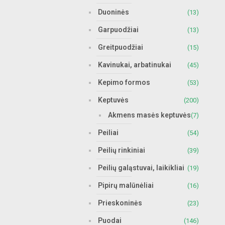
Duoninės
(13)
Garpuodžiai
(13)
Greitpuodžiai
(15)
Kavinukai, arbatinukai
(45)
Kepimo formos
(53)
Keptuvės
(200)
Akmens masės keptuvės
(7)
Peiliai
(54)
Peilių rinkiniai
(39)
Peilių galąstuvai, laikikliai
(19)
Pipirų malūnėliai
(16)
Prieskoninės
(23)
Puodai
(146)