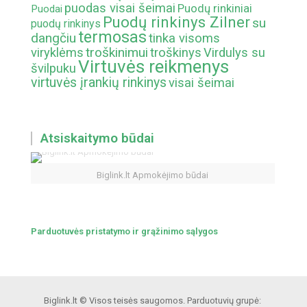
puodas visai šeimai
Puodų rinkiniai
Puodai
Puodų rinkinys Zilner
su
puodų rinkinys
termosas
dangčiu
tinka visoms
troškinimui
viryklėms
troškinys
Virdulys su
Virtuvės reikmenys
švilpuku
virtuvės įrankių rinkinys
visai šeimai
Atsiskaitymo būdai
Biglink.lt Apmokėjimo būdai
Parduotuvės pristatymo ir grąžinimo sąlygos
Biglink.lt © Visos teisės saugomos. Parduotuvių grupė: