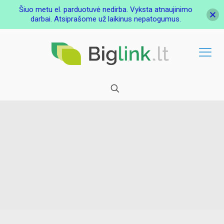
Šiuo metu el. parduotuvė nedirba. Vyksta atnaujinimo
darbai. Atsiprašome už laikinus nepatogumus.