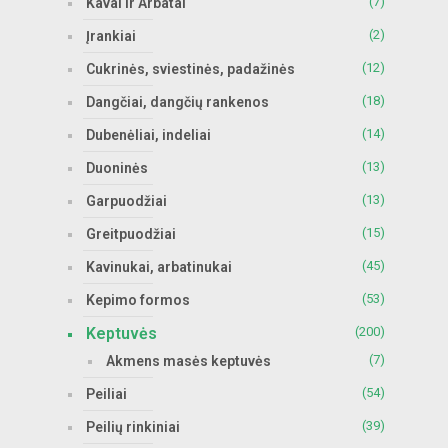
(7)
Kavai ir Arbatai
(2)
Įrankiai
(12)
Cukrinės, sviestinės, padažinės
(18)
Dangčiai, dangčių rankenos
(14)
Dubenėliai, indeliai
(13)
Duoninės
(13)
Garpuodžiai
(15)
Greitpuodžiai
(45)
Kavinukai, arbatinukai
(53)
Kepimo formos
Keptuvės
(200)
(7)
Akmens masės keptuvės
(54)
Peiliai
(39)
Peilių rinkiniai