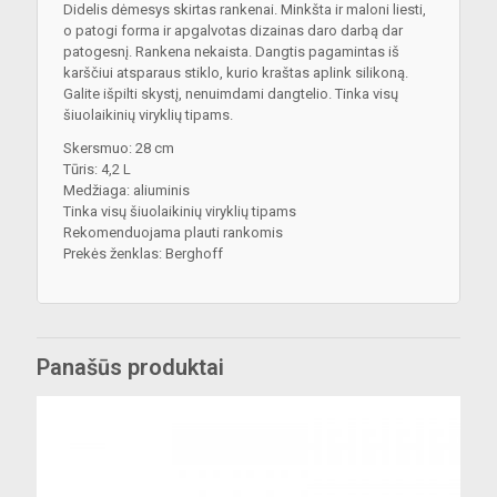
Didelis dėmesys skirtas rankenai. Minkšta ir maloni liesti,
o patogi forma ir apgalvotas dizainas daro darbą dar
patogesnį. Rankena nekaista. Dangtis pagamintas iš
karščiui atsparaus stiklo, kurio kraštas aplink silikoną.
Galite išpilti skystį, nenuimdami dangtelio. Tinka visų
šiuolaikinių viryklių tipams.
Skersmuo: 28 cm
Tūris: 4,2 L
Medžiaga: aliuminis
Tinka visų šiuolaikinių viryklių tipams
Rekomenduojama plauti rankomis
Prekės ženklas: Berghoff
Panašūs produktai