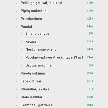
(19)
Peilių galąstuvai, laikikliai
(16)
Pipirų malūnėliai
(23)
Prieskoninės
(146)
Puodai
(9)
Emalio dangos
(12)
Ketaus
(49)
Nerūdijančio plieno
(34)
Puodai-keptuvės-troškintuvai (3 in 1)
(6)
Daugiafunkciniai
(96)
Puodų rinkiniai
(53)
Troškintuvai
(3)
Puodeliai, lėkštės
(50)
Stalo įrankiai
(85)
Termosai, gertuvės