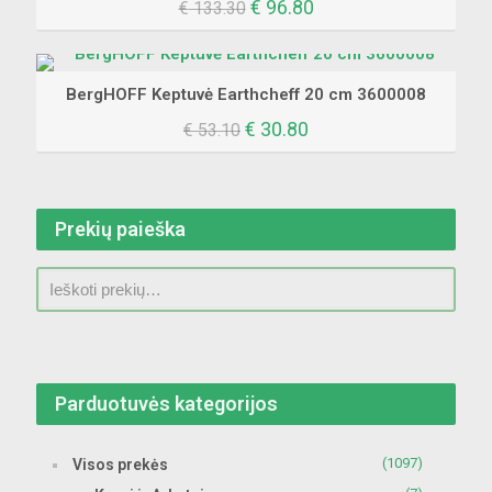
Original
Current
€
96.80
€
133.30
price
price
was:
is:
€ 133.30.
€ 96.80.
BergHOFF Keptuvė Earthcheff 20 cm 3600008
Original
Current
€
30.80
€
53.10
price
price
was:
is:
€ 53.10.
€ 30.80.
Prekių paieška
Parduotuvės kategorijos
(1097)
Visos prekės