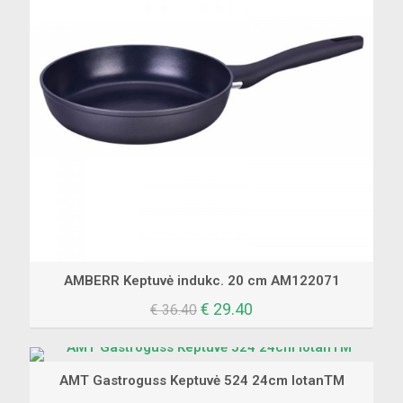
AMBERR Keptuvė indukc. 20 cm AM122071
Original
Current
€
29.40
€
36.40
price
price
was:
is:
€ 36.40.
€ 29.40.
AMT Gastroguss Keptuvė 524 24cm lotanTM