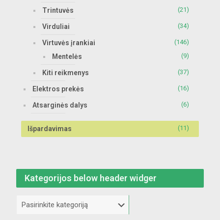
(21)
Trintuvės
(34)
Virduliai
(146)
Virtuvės įrankiai
(9)
Mentelės
(37)
Kiti reikmenys
(16)
Elektros prekės
(6)
Atsarginės dalys
(11)
Išpardavimas
Kategorijos below header widger
Kategorijos
below
header