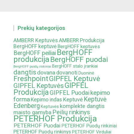
widger
Prekių kategorijos
AMBERR Keptuvės
AMBERR Produkcija
BergHOFF keptuvė
BergHOFF keptuvės
BergHOFF
BergHOFF peiliai
produkcija
BergHOFF puodai
BergHOFF stalo įrankiai
BergHOFF puodų rinkiniai
dangtis
dovana
dovanoti
Duoninė
Freshpoint
GIPFEL Keptuvė
GIPFEL
GIPFEL Keptuvės
Produkcija
kepimo
GIPFEL Puodai
Keptuvė
forma
Keptuvė
Kepimo indas
Edenberg
komplekte dangtis
Keptuvės
Peilių rinkinys
maisto gamyba
PETERHOF Produkcija
PETERHOF Puodai
PETERHOF Puodų rinkiniai
PETERHOF Puodų rinkinys
PETERHOF Virduliai